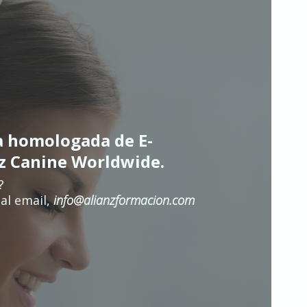
a homologada de E-
nz Canine Worldwide.
?
al email,
info@alianzformacion.com