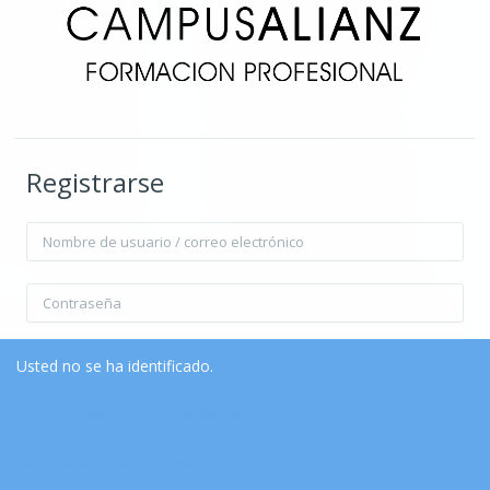
Registrarse
Nombre de usuario / correo electrónico
Contraseña
Recordar nombre de usuario
Contraseña olvidada?
Usted no se ha identificado.
Página Principal
Resumen de retención de datos
Acceder
Descargar la app para dispositivos móviles
Cambiar al tema estándar
Entrar como invitado