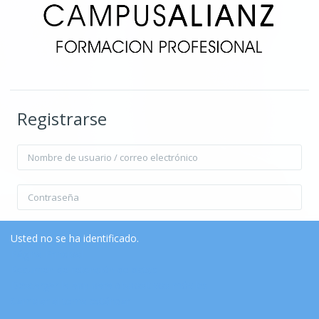
Registrarse
Nombre de usuario / correo electrónico
Contraseña
Recordar nombre de usuario
Contraseña olvidada?
Usted no se ha identificado.
Página Principal
Resumen de retención de datos
Acceder
Descargar la app para dispositivos móviles
Cambiar al tema estándar
Entrar como invitado