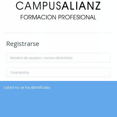
Registrarse
Nombre de usuario / correo electrónico
Contraseña
Recordar nombre de usuario
Contraseña olvidada?
Usted no se ha identificado.
Página Principal
Resumen de retención de datos
Acceder
Descargar la app para dispositivos móviles
Cambiar al tema estándar
Entrar como invitado