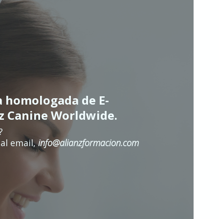
a homologada de E-
nz Canine Worldwide.
?
al email,
info@alianzformacion.com