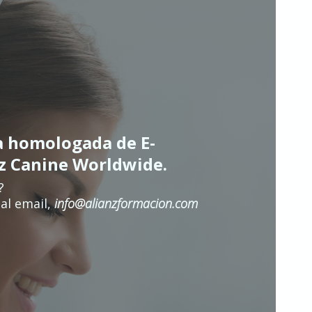
a homologada de E-
nz Canine Worldwide.
?
al email,
info@alianzformacion.com