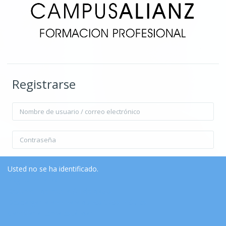
Registrarse
Nombre de usuario / correo electrónico
Contraseña
Recordar nombre de usuario
Contraseña olvidada?
Usted no se ha identificado.
Página Principal
Resumen de retención de datos
Acceder
Descargar la app para dispositivos móviles
Cambiar al tema estándar
Entrar como invitado