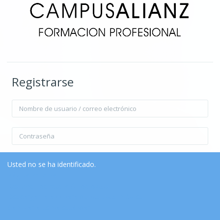
Registrarse
Nombre de usuario / correo electrónico
Contraseña
Recordar nombre de usuario
Contraseña olvidada?
Usted no se ha identificado.
Página Principal
Resumen de retención de datos
Acceder
Descargar la app para dispositivos móviles
Cambiar al tema estándar
Entrar como invitado