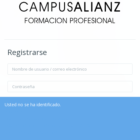
Registrarse
Nombre de usuario / correo electrónico
Contraseña
Recordar nombre de usuario
Contraseña olvidada?
Usted no se ha identificado.
Página Principal
Resumen de retención de datos
Acceder
Descargar la app para dispositivos móviles
Cambiar al tema estándar
Entrar como invitado