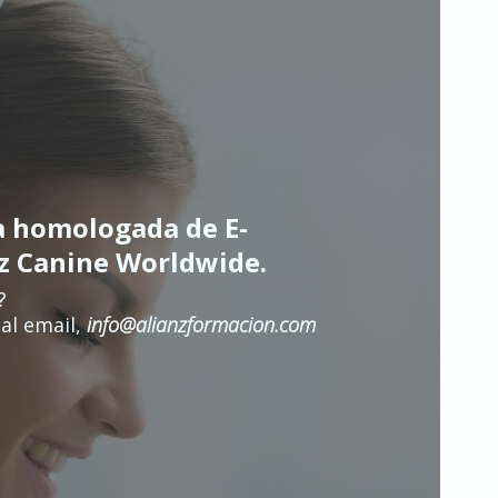
a homologada de E-
nz Canine Worldwide.
?
al email,
info@alianzformacion.com