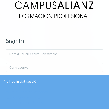
Sign In
Nom d'usuari / correu electrònic
Contrasenya
Recorda el nom d'usuari
Forgot Password?
No heu iniciat sessió
Inici
Resum de retenció de dades
Inicia la sessió
Instal·leu l’aplicació mòbil
Canvia al tema estàndard.
Inicia sessió com a visitant