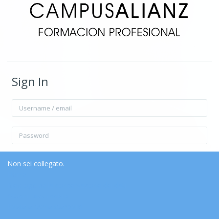
Sign In
Username / email
Password
Ricorda username
Forgot Password?
Non sei collegato.
Home
Riepilogo della conservazione dei dati
Login
Ottieni l'app mobile
Passa al tema standard
Login come ospite