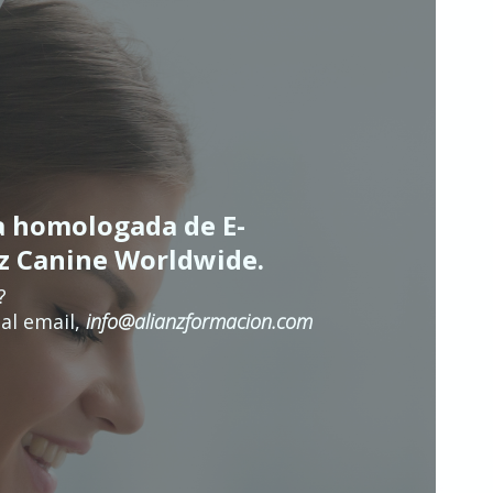
a homologada de E-
nz Canine Worldwide.
?
al email,
info@alianzformacion.com