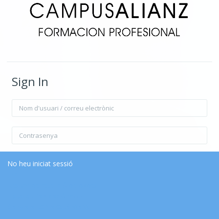
Sign In
Nom d'usuari / correu electrònic
Contrasenya
Recorda el nom d'usuari
Forgot Password?
No heu iniciat sessió
Inici
Resum de retenció de dades
Inicia la sessió
Instal·leu l’aplicació mòbil
Canvia al tema estàndard.
Inicia sessió com a visitant