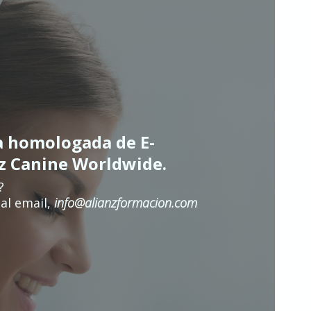
a homologada de E-
nz Canine Worldwide.
?
al email,
info@alianzformacion.com