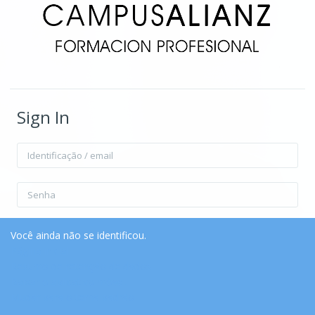
Sign In
Identificação / email
Senha
Lembrar identificação de usuário
Forgot Password?
Você ainda não se identificou.
Página inicial
Resumo de retenção de dados
Acessar
Baixar o aplicativo móvel.
Mudar para o tema padrão
Acessar como visitante