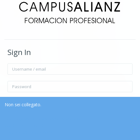
Sign In
Username / email
Password
Ricorda username
Forgot Password?
Non sei collegato.
Home
Riepilogo della conservazione dei dati
Login
Ottieni l'app mobile
Passa al tema standard
Login come ospite