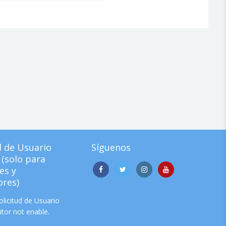
d de Usuario
Síguenos
(solo para
es y
res)
licitud de Usuario
tor not enable.