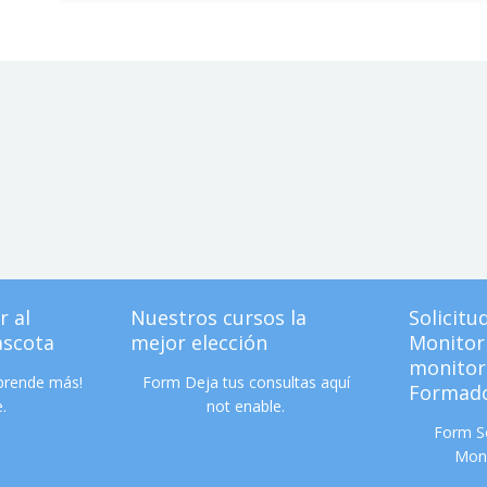
r al
Nuestros cursos la
Solicitu
ascota
mejor elección
Monitor 
monitor
aprende más!
Form Deja tus consultas aquí
Formado
.
not enable.
Form So
Moni