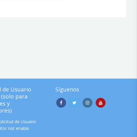
d de Usuario
Síguenos
(solo para
es y
res)
licitud de Usuario
tor not enable.