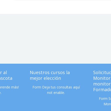
r al
Nuestros cursos la
Solicitu
ascota
mejor elección
Monitor 
monitor
aprende más!
Form Deja tus consultas aquí
Formado
.
not enable.
Form So
Moni