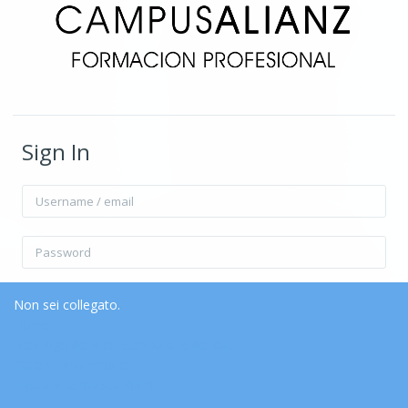
Sign In
Username / email
Password
Ricorda username
Forgot Password?
Non sei collegato.
Home
Riepilogo della conservazione dei dati
Login
Ottieni l'app mobile
Passa al tema standard
Login come ospite