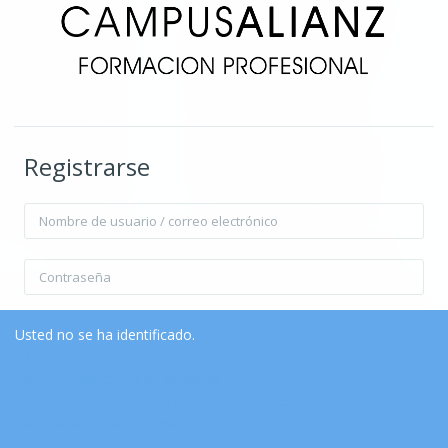
Registrarse
Nombre de usuario / correo electrónico
Contraseña
Recordar nombre de usuario
Contraseña olvidada?
Usted no se ha identificado.
Página Principal
Resumen de retención de datos
Acceder
Descargar la app para dispositivos móviles
Cambiar al tema estándar
Entrar como invitado