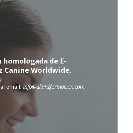
a homologada de E-
nz Canine Worldwide.
?
al email,
info@alianzformacion.com