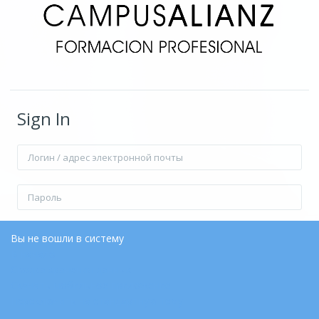
Sign In
Логин / адрес электронной почты
Пароль
Запомнить логин
Forgot Password?
Вы не вошли в систему
В начало
Сводка хранения данных
Вход
Скачать мобильное приложение
Переключить на стандартную тему
Зайти гостем