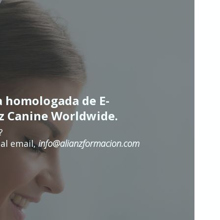
a homologada de E-
nz Canine Worldwide.
?
al email,
info@alianzformacion.com